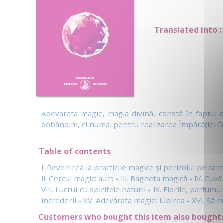
Translated into :
Adevarata magie, magia divină, constă în faptul d
dobândim, ci numai pentru realizarea Împărăţiei
Table of contents
l. Revenirea la practicile magice şi pericolul pe car
ll. Cercul magic: aura - lll. Bagheta magică - lV. Cu
Vlll. Lucrul cu spiritele naturii - lX. Florile, parfum
încrederii - XV. Adevărata magie: iubirea - XVl. Să nu
Customers who bought this item also bought: