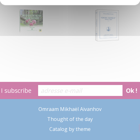
I subscribe
Ok !
Omraam Mikhaël Aïvanhov
Thought of the day
Catalog by theme