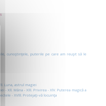
s
le, cunoştinţele, puterile pe care am reuşit să le
ll. Luna, astrul magiei
iei - Xll. Mâna - Xlll. Privirea - XlV. Puterea magică a
ctele - XVlll. Protejaţi-vă locuinţa