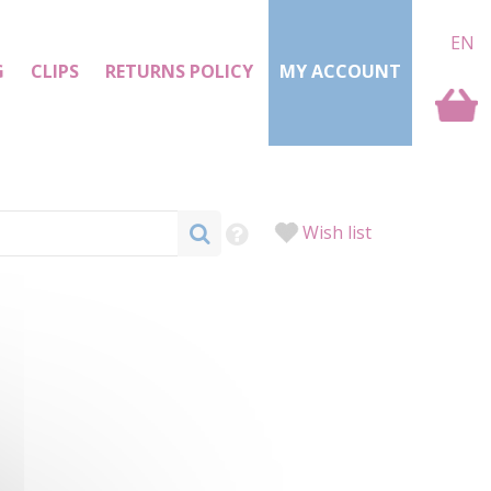
EN
G
CLIPS
RETURNS POLICY
MY ACCOUNT
Wish list