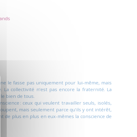
ands
il ne le fasse pas uniquement pour lui-même, mais
 La collectivité n’est pas encore la fraternité. La
le bien de tous.
cience : ceux qui veulent travailler seuls, isolés,
groupent, mais seulement parce qu’ils y ont intérêt,
ant de plus en plus en eux-mêmes la conscience de