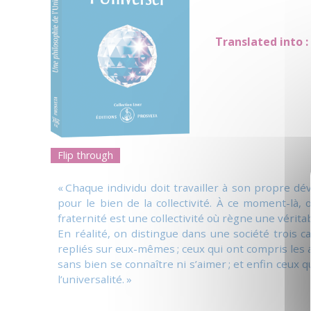
Translated into :
Flip through
« Chaque individu doit travailler à son propre d
pour le bien de la collectivité. À ce moment-là, o
fraternité est une collectivité où règne une vérit
En réalité, on distingue dans une société trois ca
repliés sur eux-mêmes ; ceux qui ont compris les av
sans bien se connaître ni s’aimer ; et enfin ceu
l’universalité. »