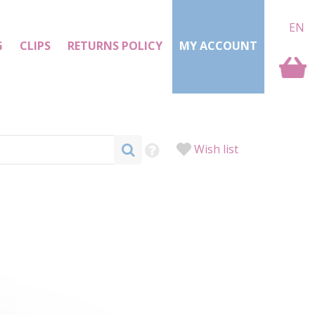
EN
G
CLIPS
RETURNS POLICY
MY ACCOUNT
Wish list