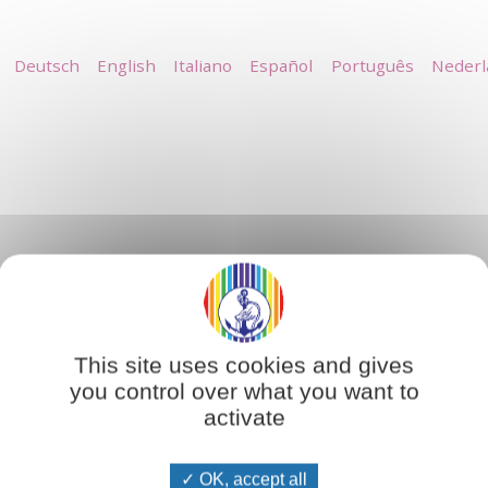
Deutsch
English
Italiano
Español
Português
Nederl
éveloppement, à son propre enrichissement, à condition qu’
n ne parle plus seulement de collectivité mais de fraternité.
able cohésion, car chaque individu travaille consciemment pour 
This site uses cookies and gives
tégories d’individus qui correspondent à trois niveaux de cons
you control over what you want to
antages qu’ils peuvent tirer de la vie collective et qui se re
x qui apprennent à vivre plus fraternellement en approfondiss
activate
OK, accept all