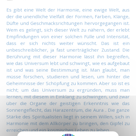
Es gibt eine Welt der Harmonie, eine ewige Welt, aus
der die unendliche Vielfalt der Formen, Farben, Klänge,
Düfte und Geschmacksrichtungen hervorgegangen ist.
Wem es gelingt, sich dieser Welt zu nähern, der erlebt
Empfindungen von einer solchen Fülle und Intensität,
dass er sich nichts weiter wünscht. Das ist ein
unbeschreiblicher, ja fast unerträglicher Zustand. Die
Berührung mit dieser Harmonie lässt ihn begreifen,
wie das Universum lebt und schwingt, wie es aufgebaut
ist und was seine Bestimmung ist. Man glaubt, man
müsse forschen, studieren und lesen, um hinter die
Geheimnisse der Schöpfung zu kommen. Aber so ist es
nicht; um das Universum zu ergründen, muss man
lernen, mit diesem in Einklang zu schwingen, und zwar
über die Organe der geistigen Erkenntnis wie das
Sonnengeflecht, das Harazentrum, die Aura .. Die ganze
Stärke des Spiritualisten liegt in seinem Willen, sich in
Harmonie mit dem Allkörper zu bringen, den Gipfel zu
erreichen und ein kosmisches Leben zu leben.