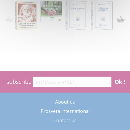
I subscribe
Ok !
About us
Prosveta international
Contact us